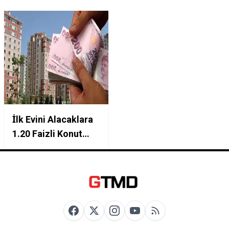
İlk Evini Alacaklara
1.20 Faizli Konut
Kredisi Müjdesi
Başvuru Ekranı
Açıldı 15 Yıl Vadeyle
Kira Öder Gibi Ev
Sahibi Olma Tablosu