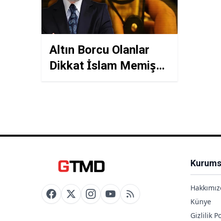
Altın Borcu Olanlar
Dikkat İslam Memiş
Tarih ve Rakam Verdi
Şubat Ayında Gram
Altın Bu Seviyeye
Fırlayacak
Kurums
Hakkımız
Künye
Gizlilik Po