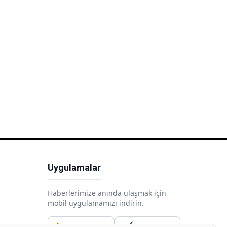
Uygulamalar
Haberlerimize anında ulaşmak için
mobil uygulamamızı indirin.
Google Play
App Store