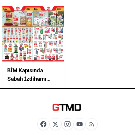
BİM Kapısında
Sabah İzdihamı
Olacak! 27 Ocak Salı
Kataloğu Bu Sabah
Sızdı: 5 Litre Efsane
Yağ ve Tuvalet
Kağıdı Fiyatı Değişti