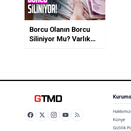
Borcu Olanın Borcu
Siliniyor Mu? Varlık
Yönetim Şirketlerine
Devredilen 2.500 TL
Altı Borçlar İçin Karar
Kurums
Hakkımız
Künye
Gizlilik Po