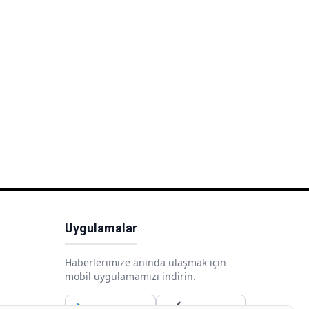
Uygulamalar
Haberlerimize anında ulaşmak için
mobil uygulamamızı indirin.
Google Play
App Store