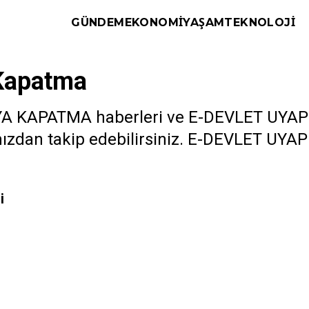
GÜNDEM
EKONOMI
YAŞAM
TEKNOLOJI
Kapatma
A KAPATMA haberleri ve E-DEVLET UYAP 
amızdan takip edebilirsiniz. E-DEVLET UYA
i