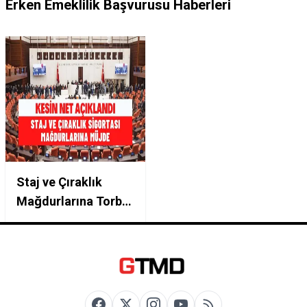
Erken Emeklilik Başvurusu Haberleri
Staj ve Çıraklık
Mağdurlarına Torba
Yasa Müjdesi Erken
Emeklilik Kapısı
Aralanıyor
Borçlanma ile Giriş
Tarihi Geri