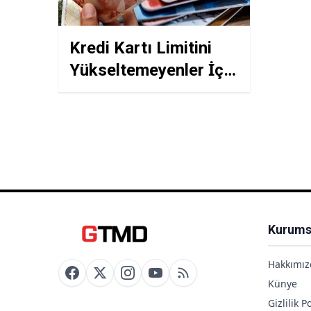
Kredi Kartı Limitini
Yükseltemeyenler İçin
3 Kritik Taktik: Gelir
Belgesiz Otomatik
Limit Artışı Nasıl
Yapılır?
Kurums
Hakkımız
Künye
Gizlilik Po