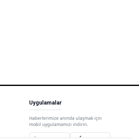
Uygulamalar
Haberlerimize anında ulaşmak için
mobil uygulamamızı indirin.
Google Play
App Store