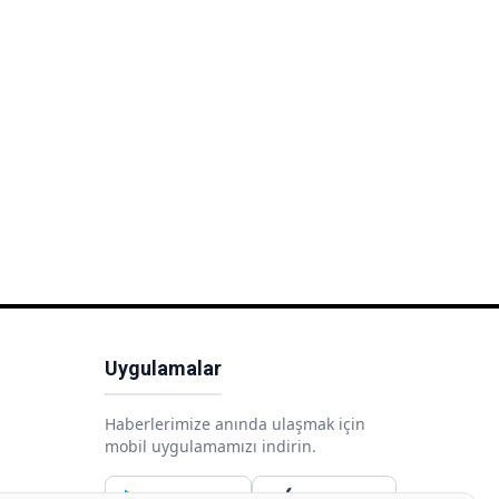
Uygulamalar
Haberlerimize anında ulaşmak için
mobil uygulamamızı indirin.
Google Play
App Store