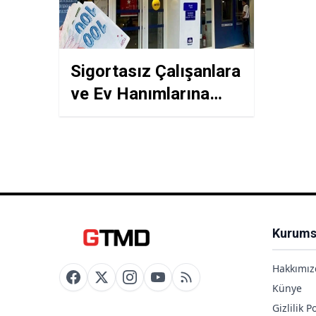
Sigortasız Çalışanlara
ve Ev Hanımlarına
Kredi Müjdesi: QNB
Finansbank Gelir
Belgesiz Kredi
Başvuru Kriterleri
Kurums
Hakkımız
Künye
Gizlilik Po