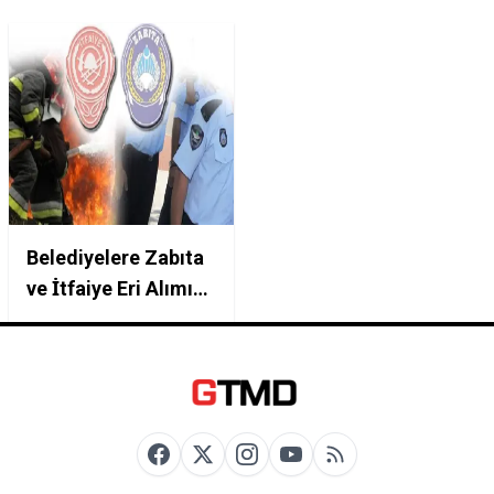
Belediyelere Zabıta
ve İtfaiye Eri Alımı
Başladı! En Az Lise
Mezunu, 60 Puanla
Memur Olma Fırsatı