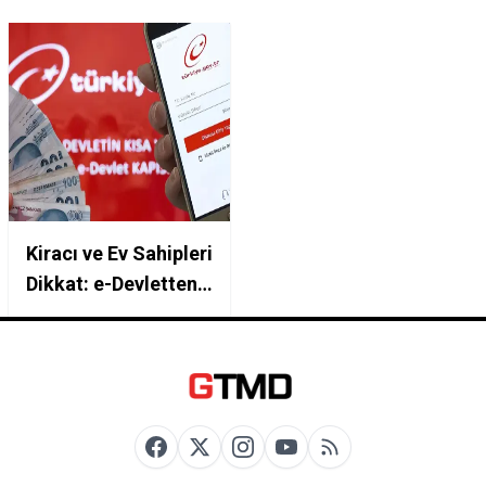
Kiracı ve Ev Sahipleri
Dikkat: e-Devletten
Başvuranın Hesabına
3.500 TL Kira
Desteği Yatıyor! İşte
Şartlar ve Başvuru
Ekranı