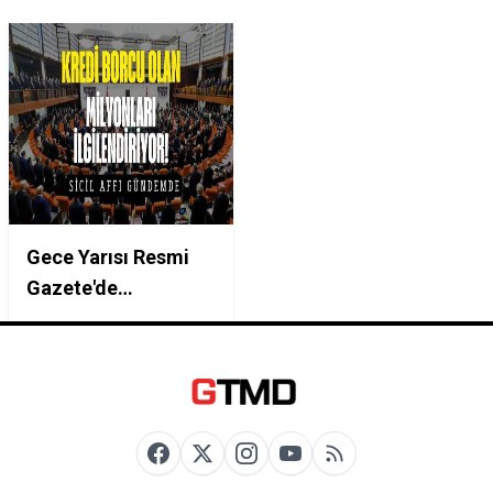
Gece Yarısı Resmi
Gazete'de
Yayımlandı! Sicil Affı
Çıktı, Kara Listede
Olanlara Kredi Yolu
Açıldı