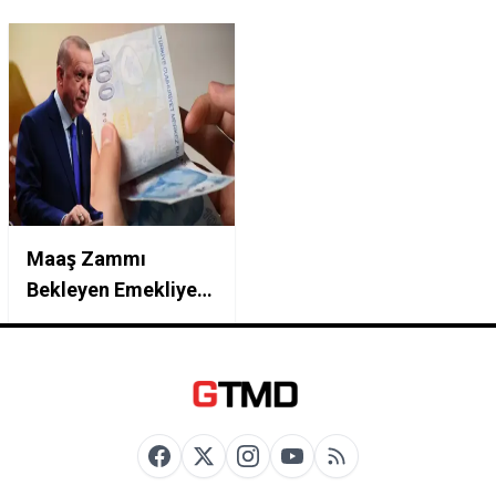
Maaş Zammı
Bekleyen Emekliye
Soğuk Duş 1 Ocakta
Sessizce Başladı
Maaşlardan Çift
Yönlü Kesinti
Yapılıyor