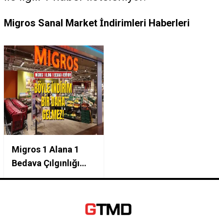
Migros Sanal Market İndirimleri Haberleri
Migros 1 Alana 1
Bedava Çılgınlığı
Başladı! 27-30 Ocak
Arası Geçerli:
Deterjan ve Tuvalet
Kağıdı Stokları