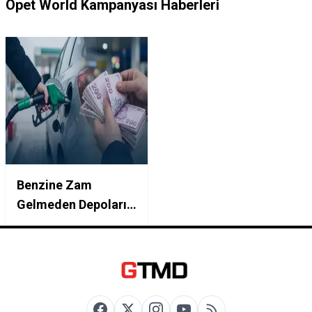
Opet World Kampanyası Haberleri
Benzine Zam
Gelmeden Depoları
Fulleyin: Akaryakıt
İstasyonlarında
Geçerli 500 TL Puan
Veren Kartlar ve
Kampanya Kodları