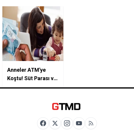
Anneler ATM'ye
Koştu! Süt Parası ve
Doğum Yardımı
Zamlandı: PTT
Kartına Yatan Parayı
Hemen Çekin