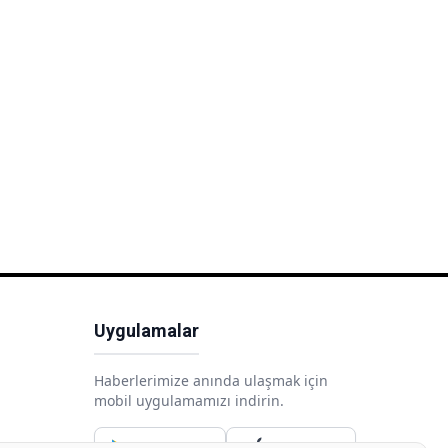
Uygulamalar
Haberlerimize anında ulaşmak için
mobil uygulamamızı indirin.
Google Play
App Store