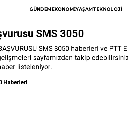
GÜNDEM
EKONOMI
YAŞAM
TEKNOLOJI
aşvurusu SMS 3050
 BAŞVURUSU SMS 3050 haberleri ve PTT
k gelişmeleri sayfamızdan takip edebilirsi
ber listeleniyor.
 Haberleri