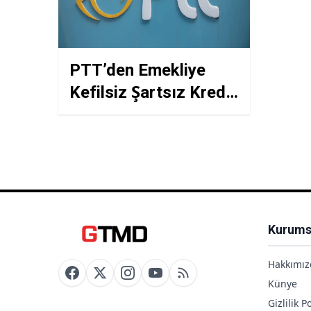
PTT’den Emekliye
Kefilsiz Şartsız Kredi:
Aktif Bank N Kolay
Emekli Kredisi
Başvurusu SMS İle
Nasıl Yapılır?
Kurums
Hakkımız
Künye
Gizlilik Po