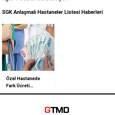
SGK Anlaşmalı Hastaneler Listesi Haberleri
Özel Hastanede
Fark Ücreti
Ödemeyin:
Tamamlayıcı Sağlık
Sigortası Yaptıran
SGK'lılar Hangi