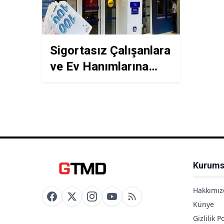
Sigortasız Çalışanlara
ve Ev Hanımlarına
Kredi Müjdesi: QNB
Finansbank Gelir
Belgesiz Kredi
Başvuru Kriterleri
Kurums
Hakkımız
Künye
Gizlilik Po