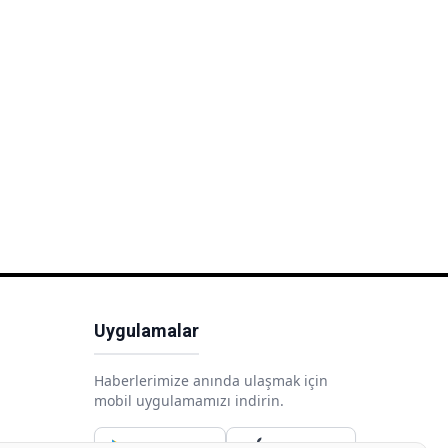
Uygulamalar
Haberlerimize anında ulaşmak için
mobil uygulamamızı indirin.
Google Play
App Store