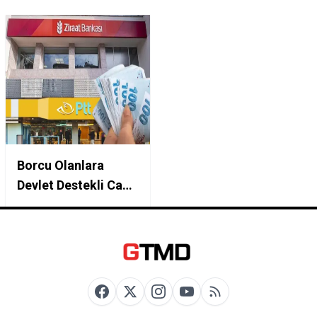
Borcu Olanlara
Devlet Destekli Can
Simidi Geldi: Ziraat
Bankası ve PTT İş
Birliğiyle 100 Bin TL
Borç Kapatma
Kredisi Başvurusu