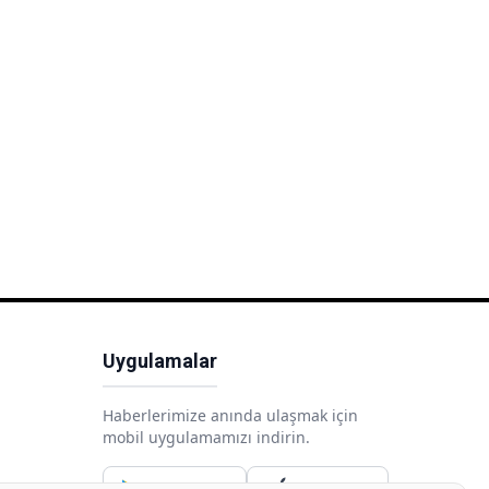
Uygulamalar
Haberlerimize anında ulaşmak için
mobil uygulamamızı indirin.
Google Play
App Store