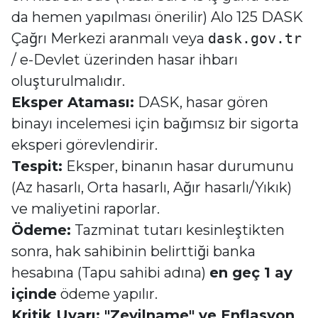
da hemen yapılması önerilir) Alo 125 DASK
Çağrı Merkezi aranmalı veya
dask.gov.tr
/ e-Devlet üzerinden hasar ihbarı
oluşturulmalıdır.
Eksper Ataması:
DASK, hasar gören
binayı incelemesi için bağımsız bir sigorta
eksperi görevlendirir.
Tespit:
Eksper, binanın hasar durumunu
(Az hasarlı, Orta hasarlı, Ağır hasarlı/Yıkık)
ve maliyetini raporlar.
Ödeme:
Tazminat tutarı kesinleştikten
sonra, hak sahibinin belirttiği banka
hesabına (Tapu sahibi adına)
en geç 1 ay
içinde
ödeme yapılır.
Kritik Uyarı: "Zeyilname" ve Enflasyon