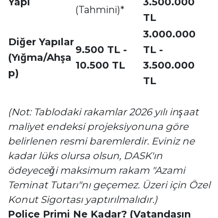
Yapı
3.500.000
(Tahmini)*
TL
3.000.000
Diğer Yapılar
9.500 TL -
TL -
(Yığma/Ahşa
10.500 TL
3.500.000
p)
TL
(Not: Tablodaki rakamlar 2026 yılı inşaat
maliyet endeksi projeksiyonuna göre
belirlenen resmi baremlerdir. Eviniz ne
kadar lüks olursa olsun, DASK'ın
ödeyeceği maksimum rakam "Azami
Teminat Tutarı"nı geçemez. Üzeri için Özel
Konut Sigortası yaptırılmalıdır.)
Poliçe Primi Ne Kadar? (Vatandaşın