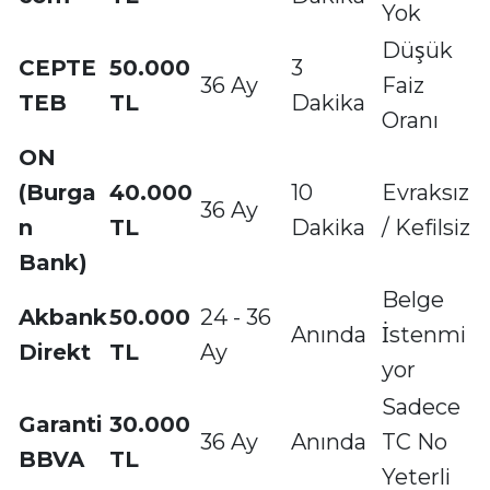
Yok
Düşük
CEPTE
50.000
3
36 Ay
Faiz
TEB
TL
Dakika
Oranı
ON
(Burga
40.000
10
Evraksız
36 Ay
n
TL
Dakika
/ Kefilsiz
Bank)
Belge
Akbank
50.000
24 - 36
Anında
İstenmi
Direkt
TL
Ay
yor
Sadece
Garanti
30.000
36 Ay
Anında
TC No
BBVA
TL
Yeterli