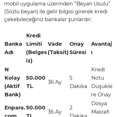
mobil uygulama üzerinden "Beyan Usulü"
(Sözlü beyan) ile gelir bilgisi girerek kredi
çekebileceğiniz bankalar şunlardır:
Kredi
Banka
Limiti
Vade
Onay
Avantaj
Adı
(Belges
(Taksit)
Süresi
ı
iz)
N
Kredi
Kolay
50.000
5
Notu
36 Ay
(Aktif
TL
Dakika
Düşükle
Bank)
re Onay
Dosya
Enpara.
50.000
2
36 Ay
Masrafı
com
TL
Dakika