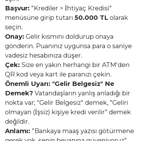
Başvur:
"Krediler > İhtiyaç Kredisi"
menüsüne girip tutarı
50.000 TL
olarak
seçin.
Onay:
Gelir kısmını doldurup onaya
gönderin. Puanınız uygunsa para o saniye
vadesiz hesabınıza düşer.
Çek:
Size en yakın herhangi bir ATM'den
QR kod veya kart ile paranızı çekin.
Önemli Uyarı: "Gelir Belgesiz" Ne
Demek?
Vatandaşların yanlış anladığı bir
nokta var; "Gelir Belgesiz" demek, "Geliri
olmayan (İşsiz) kişiye kredi verilir" demek
değildir.
Anlamı:
"Bankaya maaş yazısı götürmene
gerek yok, senin beyanına güveniyoruz"