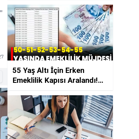
Faiz Oranları ve Maliyet
"
Tablosu
ı
27
55 Yaş Altı İçin Erken
Emeklilik Kapısı Aralandı!
50-51-52-53-54 Yaşında
Emekli Olmanın Formülü
Açıklandı