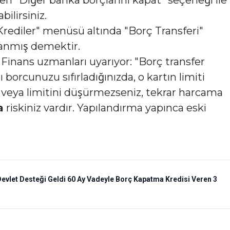
 "Diğer banka borçlarını kapat" seçeneği ile
ilirsiniz.
Krediler" menüsü altında "Borç Transferi"
lanmış demektir.
Finans uzmanları uyarıyor: "Borç transfer
ı borcunuzu sıfırladığınızda, o kartın limiti
ez veya limitini düşürmezseniz, tekrar harcama
a
riskiniz vardır. Yapılandırma yapınca eski
Devlet Desteği Geldi 60 Ay Vadeyle Borç Kapatma Kredisi Veren 3