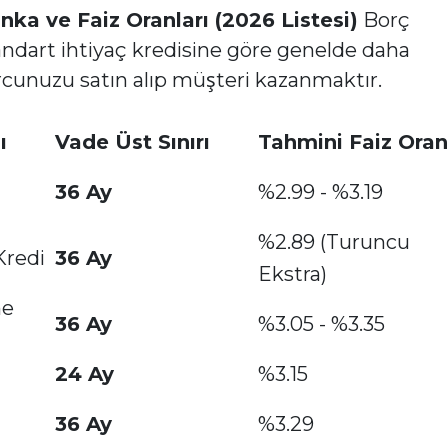
ka ve Faiz Oranları (2026 Listesi)
Borç
standart ihtiyaç kredisine göre genelde daha
rcunuzu satın alıp müşteri kazanmaktır.
ı
Vade Üst Sınırı
Tahmini Faiz Oran
36 Ay
%2.99 - %3.19
%2.89 (Turuncu
Kredi
36 Ay
Ekstra)
me
36 Ay
%3.05 - %3.35
24 Ay
%3.15
36 Ay
%3.29