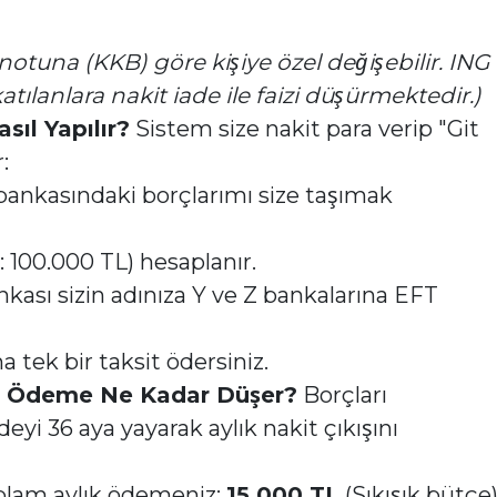
 notuna (KKB) göre kişiye özel değişebilir. ING
ılanlara nakit iade ile faizi düşürmektedir.)
ıl Yapılır?
Sistem size nakit para verip "Git
:
bankasındaki borçlarımı size taşımak
100.000 TL) hesaplanır.
nkası sizin adınıza Y ve Z bankalarına EFT
 tek bir taksit ödersiniz.
ık Ödeme Ne Kadar Düşer?
Borçları
eyi 36 aya yayarak aylık nakit çıkışını
oplam aylık ödemeniz:
15.000 TL
(Sıkışık bütçe)