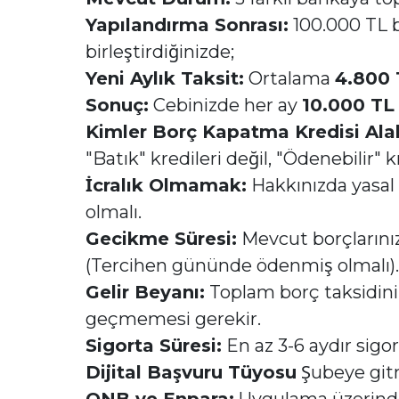
Yapılandırma Sonrası:
100.000 TL 
birleştirdiğinizde;
Yeni Aylık Taksit:
Ortalama
4.800 
Sonuç:
Cebinizde her ay
10.000 TL 
Kimler Borç Kapatma Kredisi Alab
"Batık" kredileri değil, "Ödenebilir" k
İcralık Olmamak:
Hakkınızda yasal
olmalı.
Gecikme Süresi:
Mevcut borçlarını
(Tercihen gününde ödenmiş olmalı).
Gelir Beyanı:
Toplam borç taksidinin,
geçmemesi gerekir.
Sigorta Süresi:
En az 3-6 aydır sigor
Dijital Başvuru Tüyosu
Şubeye gitm