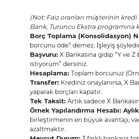
(Not: Faiz oranları müşterinin kredi
Bank, Turuncu Ekstra programına kat
Borç Toplama (Konsolidasyon) Nas
borcunu öde" demez. İşleyiş şöyledir
Başvuru:
X Bankasına gidip "Y ve Z 
istiyorum" dersiniz.
Hesaplama:
Toplam borcunuz (Örn: 
Transfer:
Krediniz onaylanırsa, X Ba
yaparak borçları kapatır.
Tek Taksit:
Artık sadece X Bankasına
Örnek Yapılandırma Hesabı: Ayl
birleştirmenin en büyük avantajı, vad
azaltmaktır.
Mevcut Durum:
3 farklı bankaya t