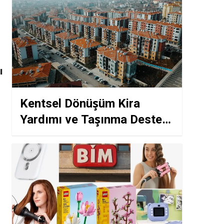
Süreci
ı
Kentsel Dönüşüm Kira
Yardımı ve Taşınma Desteği
Tutarları: Çevre ve Şehircilik
Bakanlığı 2026 Limitleri