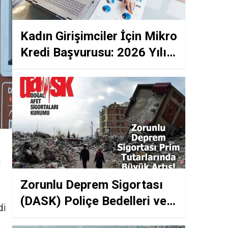
Kadın Girişimciler İçin Mikro
Kredi Başvurusu: 2026 Yılı
Faizsiz Destek Limitleri ve
"5 Kadın" Kuralı
ç
Zorunlu Deprem Sigortası
(DASK) Poliçe Bedelleri ve
di
Hasar Tazminatı Ödeme