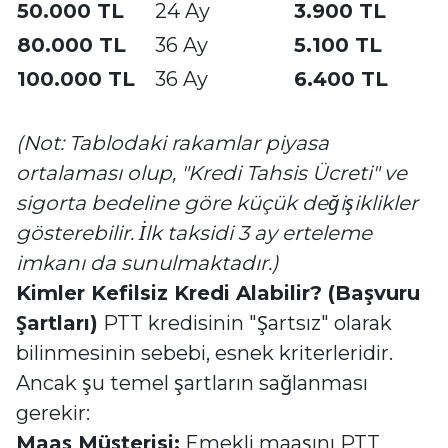
50.000 TL
24 Ay
3.900 TL
80.000 TL
36 Ay
5.100 TL
100.000 TL
36 Ay
6.400 TL
(Not: Tablodaki rakamlar piyasa
ortalaması olup, "Kredi Tahsis Ücreti" ve
sigorta bedeline göre küçük değişiklikler
gösterebilir. İlk taksidi 3 ay erteleme
imkanı da sunulmaktadır.)
Kimler Kefilsiz Kredi Alabilir? (Başvuru
Şartları)
PTT kredisinin "Şartsız" olarak
bilinmesinin sebebi, esnek kriterleridir.
Ancak şu temel şartların sağlanması
gerekir:
Maaş Müşterisi:
Emekli maaşını PTT